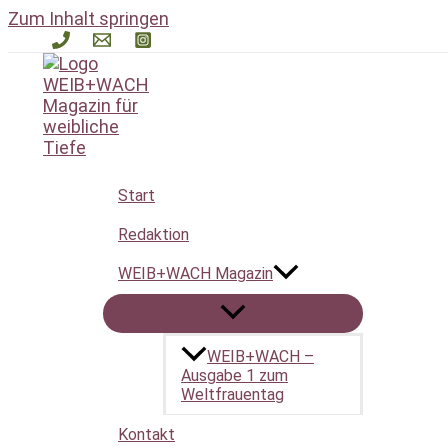
Zum Inhalt springen
Start
Entschleunigung
Redaktion
WEIB+WACH Magazin
WEIB+WACH –
Das Gesuchte konnte leider nicht gefunden werden. Viel
Ausgabe 1 zum
Weltfrauentag
Suchen nach:
Kontakt