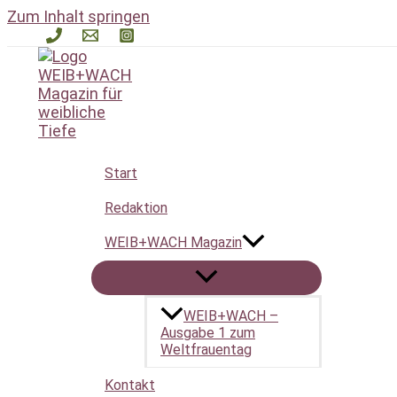
Zum Inhalt springen
Start
Weltfrauentag Aktion
Redaktion
WEIB+WACH Magazin
WEIB+WACH –
Das Gesuchte konnte leider nicht gefunden werden. Viel
Ausgabe 1 zum
Weltfrauentag
Suchen nach:
Kontakt