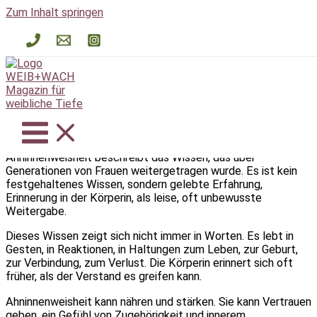
Zum Inhalt springen
Ahninnenweisheit
/
A
,
WEIB.likon
/ Von
WEIB+WACH
WEIB.likon
/ A / Ahninnenweisheit
Ahninnenweisheit
Ahninnenweisheit beschreibt das Wissen, das über
Generationen von Frauen weitergetragen wurde. Es ist kein
festgehaltenes Wissen, sondern gelebte Erfahrung,
Erinnerung in der Körperin, als leise, oft unbewusste
Weitergabe.
Dieses Wissen zeigt sich nicht immer in Worten. Es lebt in
Gesten, in Reaktionen, in Haltungen zum Leben, zur Geburt,
zur Verbindung, zum Verlust. Die Körperin erinnert sich oft
früher, als der Verstand es greifen kann.
Ahninnenweisheit kann nähren und stärken. Sie kann Vertrauen
geben, ein Gefühl von Zugehörigkeit und innerem