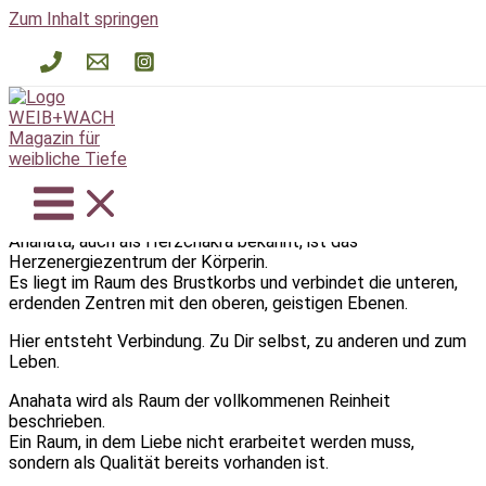
Zum Inhalt springen
Anahata-Chakra
/
A
,
WEIB.likon
/ Von
WEIB+WACH
WEIB.likon
/ A / Anahata-Chakra
Anahata-Chakra
Anahata, auch als Herzchakra bekannt, ist das
Herzenergiezentrum der Körperin.
Es liegt im Raum des Brustkorbs und verbindet die unteren,
erdenden Zentren mit den oberen, geistigen Ebenen.
Hier entsteht Verbindung. Zu Dir selbst, zu anderen und zum
Leben.
Anahata wird als Raum der vollkommenen Reinheit
beschrieben.
Ein Raum, in dem Liebe nicht erarbeitet werden muss,
sondern als Qualität bereits vorhanden ist.